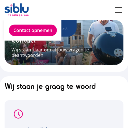
Over Siblu
Contact
Contact opnemen
Contact
Wij staan klaar om al jouw vragen te
beantwoorden.
Wij staan je graag te woord