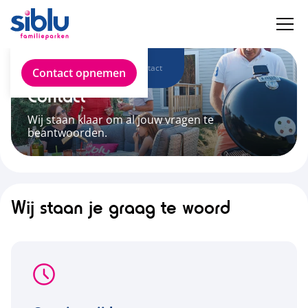
Over Siblu
Contact
Contact opnemen
Contact
Wij staan klaar om al jouw vragen te
beantwoorden.
Wij staan je graag te woord