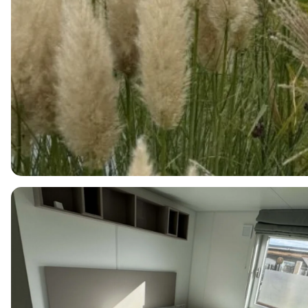
4
1
2
44m2