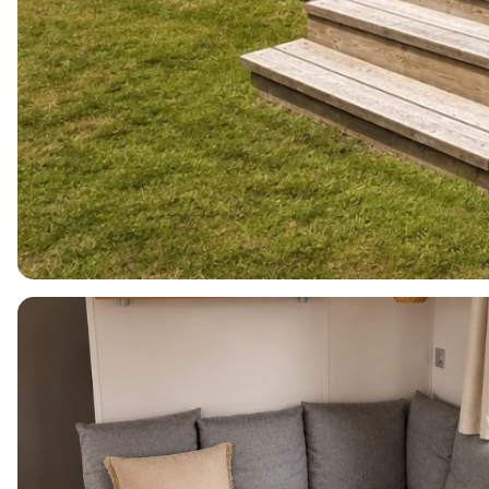
4
1
2
40m2