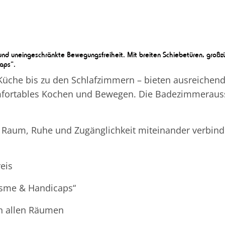
t und uneingeschränkte Bewegungsfreiheit. Mit breiten Schiebetüren, gro
aps“.
che bis zu den Schlafzimmern – bieten ausreichend W
mfortables Kochen und Bewegen. Die Badezimmeraussta
die Raum, Ruhe und Zugänglichkeit miteinander verbi
eis
isme & Handicaps“
en allen Räumen