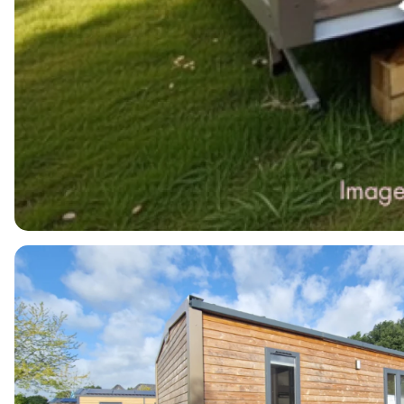
4
1
2
36m2