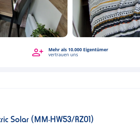
4 und 5 Sterne
Alle Fotos ansehen
Ferienparks
tric Solar (MM-HW53/RZ01)