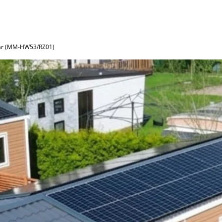
lar (MM-HW53/RZ01)