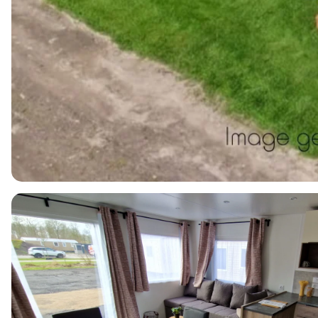
6
1
3
40m2