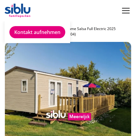
Chalet
Rapidhome Salsa Full Electric 2025
Kontakt aufnehmen
finden
(MM-SE04)