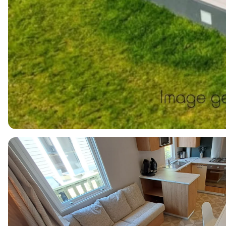
4
2
2
44m2