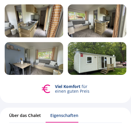
4
1
2
26m2
Möglichkeit
Alle Fotos ansehen
zu
vermieten
Über das Chalet
Eigenschaften