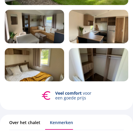
6
1
3
40m2
Mogelijkheid
Bekijk alle foto's
tot
verhuren
Over het chalet
Kenmerken