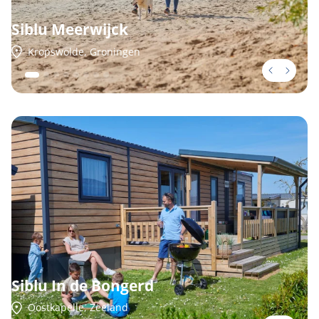
Siblu Meerwijck
Kropswolde, Groningen
Siblu In de Bongerd
Oostkapelle, Zeeland