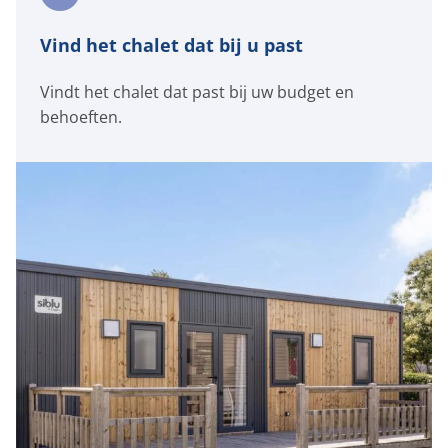
Waar zijn de staanplaatsen op het
vakantiepark?
Vind het chalet dat bij u past
Zijn er verschillende prijzen voor de
staanplaatsen?
Vindt het chalet dat past bij uw budget en
Hoe lang duurt het voordat mijn chalet wordt
behoeften.
opgeleverd?