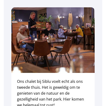
staanplaatsen?
Hoe lang duurt het voordat mijn chalet wordt
opgeleverd?
W
Ons chalet bij Siblu voelt echt als ons
b
tweede thuis. Het is geweldig om te
genieten van de natuur en de
w
gezelligheid van het park. Hier komen
we helemaal tot rust!