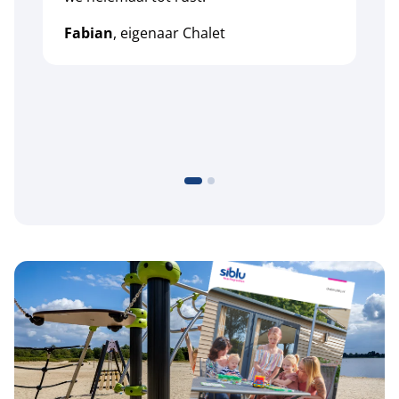
k
Fabian
, eigenaar Chalet
z
k