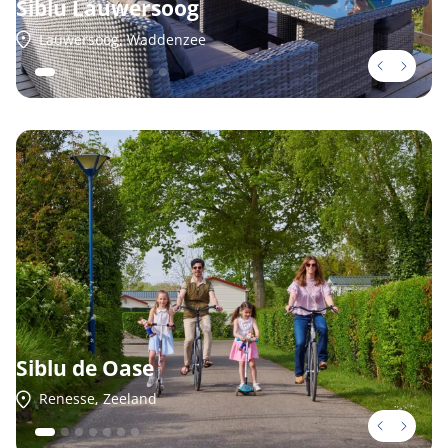
Siblu Lauwersoog
Lauwersoog, Waddenzee
Siblu de Oase
Renesse, Zeeland