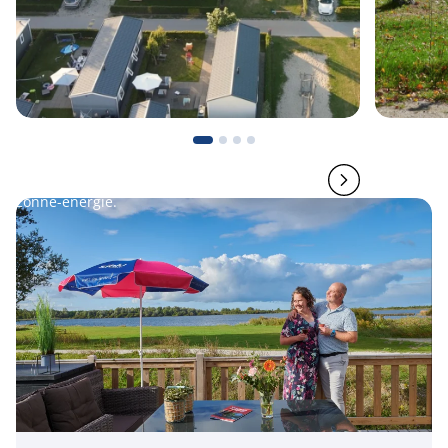
Zonnepanelen Actie
Garantiev
Bespaar tot €1.600* per jaar! Bij
Mogelijkhe
aankoop van een Siblu stacaravan op
verlagen to
zonne-energie.