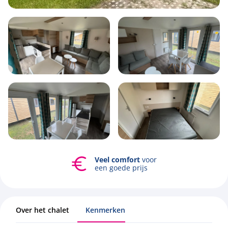
6
1
3
43m2
Veel comfort
voor
Bekijk alle foto's
een goede prijs
Over het chalet
Kenmerken