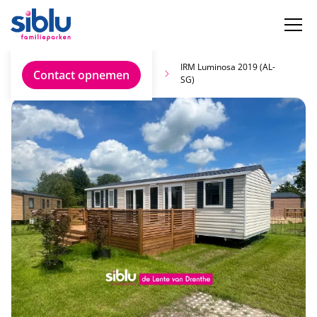
Vind jouw ideale
IRM Luminosa 2019 (AL-
Contact opnemen
chalet
SG)