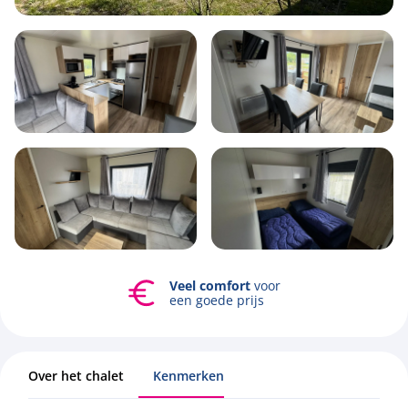
6
2
3
40m2
Mogelijkheid
Bekijk alle foto's
tot
verhuren
Over het chalet
Kenmerken