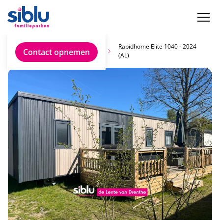
Vind jouw ideale
Rapidhome Elite 1040 - 2024
Contact opnemen
chalet
(AL)