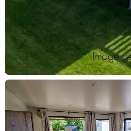
4
1
2
48m2