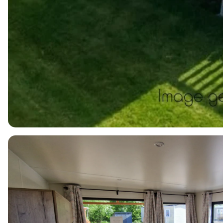
4
1
2
48m2