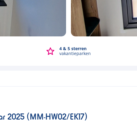
4 & 5 sterren
Bekijk alle foto's
vakantieparken
olar 2025 (MM-HW02/EK17)