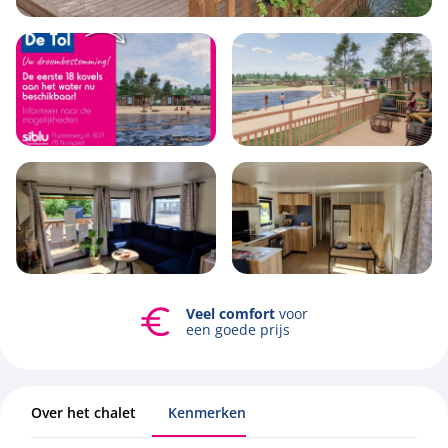
4
1
2
48m2
Veel comfort
voor
Bekijk alle foto's
een goede prijs
Over het chalet
Kenmerken