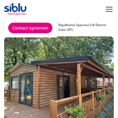
Vind jouw ideale
Rapidhome Spaciosa Full Electric
Contact opnemen
chalet
Solar (NT)