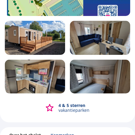
4
1
2
32m2
4 & 5 sterren
Bekijk alle foto's
vakantieparken