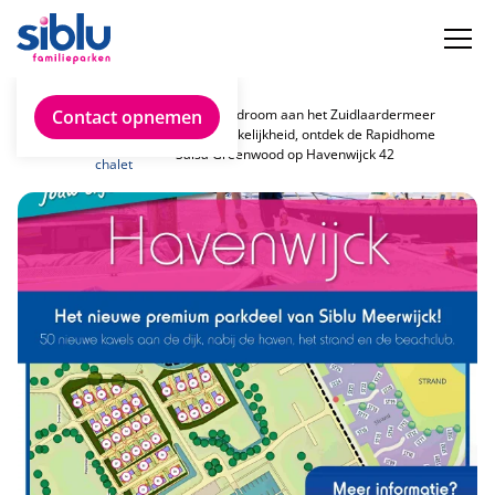
Vind
Contact opnemen
Uw chaletdroom aan het Zuidlaardermeer
jouw
wordt werkelijkheid, ontdek de Rapidhome
ideale
Salsa Greenwood op Havenwijck 42
chalet