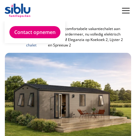
Vind
Uw eigen comfortabele vakantiechalet aan
Contact opnemen
jouw
het Zuidlaardermeer, nu volledig elektrisch
ideale
met de IRM Eleganzia op Koekoek 2, Lijster 2
chalet
en Spreeuw 2