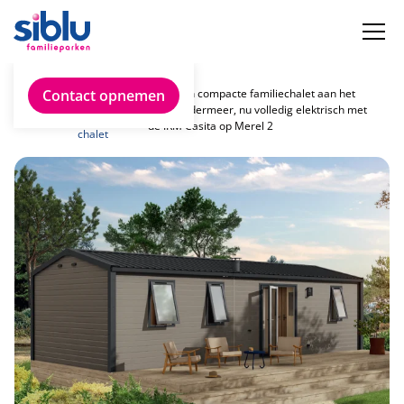
Vind
Contact opnemen
Uw eigen compacte familiechalet aan het
jouw
Zuidlaardermeer, nu volledig elektrisch met
ideale
de IRM Casita op Merel 2
chalet