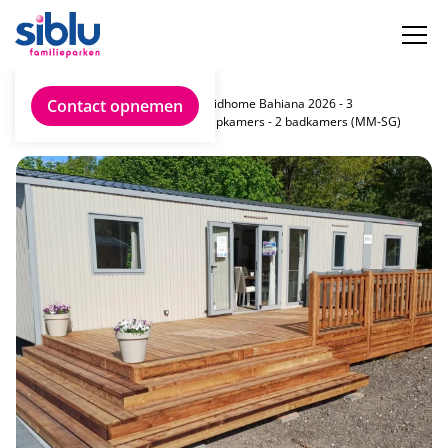
Vind jouw
Contact opnemen
Rapidhome Bahiana 2026 - 3
ideale
slaapkamers - 2 badkamers (MM-SG)
chalet