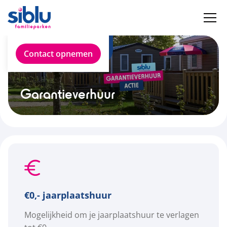
Garantieverhuur
Contact opnemen
Garantieverhuur
€0,- jaarplaatshuur
Mogelijkheid om je jaarplaatshuur te verlagen