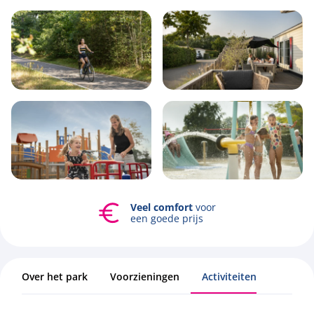
Siblu Duinzicht
Koudekerke, Zeeland
Mogelijkheid
Bekijk alle foto's
tot
verhuren
Over het park
Voorzieningen
Activiteiten