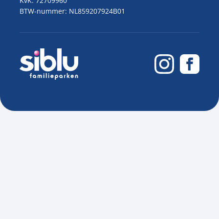
KvK: 72709960
BTW-nummer: NL859207924B01