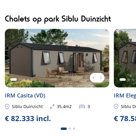
Chalets op park Siblu Duinzicht
Nieuw
Nieuw
IRM Casita (VD)
IRM Eleg
Siblu Duinzicht
35.4m2
3
Siblu D
€ 82.333 incl.
€ 78.5