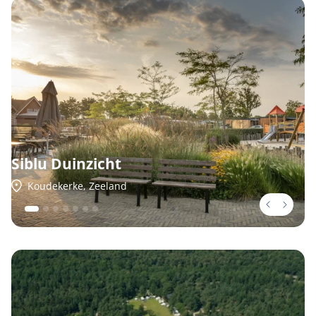
vakantiepark?
Zijn er verschillende prijzen voor de
staanplaatsen?
Hoe lang duurt het voordat mijn chalet wordt
opgeleverd?
Siblu Duinzicht
Koudekerke, Zeeland