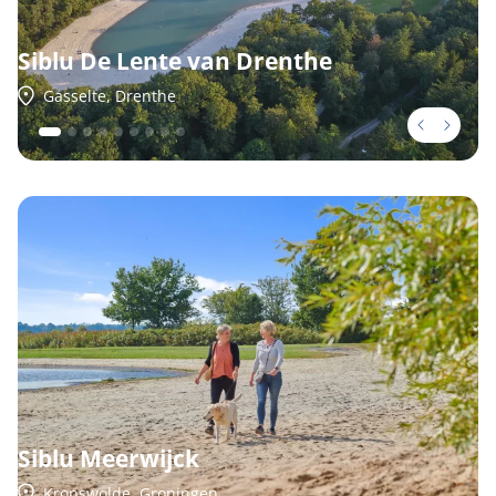
Siblu De Lente van Drenthe
Gasselte, Drenthe
Siblu Meerwijck
Kropswolde, Groningen