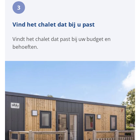
Hoe weten we welke staanplaatsen
3
beschikbaar zijn?
Waar zijn de staanplaatsen op het
vakantiepark?
Vind het chalet dat bij u past
Zijn er verschillende prijzen voor de
staanplaatsen?
Vindt het chalet dat past bij uw budget en
Hoe lang duurt het voordat mijn chalet wordt
behoeften.
opgeleverd?